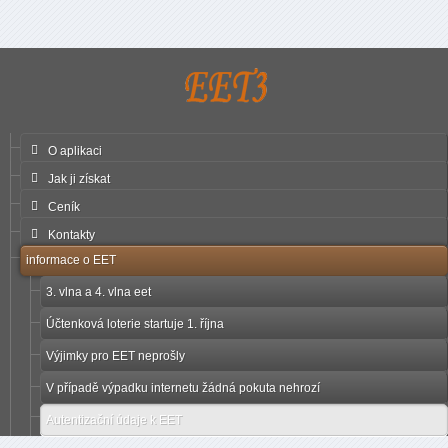
O aplikaci
Jak ji získat
Ceník
Kontakty
informace o EET
3. vlna a 4. vlna eet
Účtenková loterie startuje 1. října
Výjimky pro EET neprošly
V případě výpadku internetu žádná pokuta nehrozí
Autentizační údaje k EET