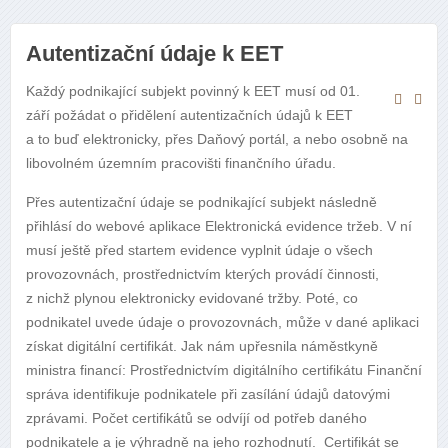
Autentizační údaje k EET
Každý podnikající subjekt povinný k EET musí od 01.
září požádat o přidělení autentizačních údajů k EET
a to buď elektronicky, přes Daňový portál, a nebo osobně na
libovolném územním pracovišti finančního úřadu.
Přes autentizační údaje se podnikající subjekt následně
přihlásí do webové aplikace Elektronická evidence tržeb. V ní
musí ještě před startem evidence vyplnit údaje o všech
provozovnách, prostřednictvím kterých provádí činnosti,
z nichž plynou elektronicky evidované tržby. Poté, co
podnikatel uvede údaje o provozovnách, může v dané aplikaci
získat digitální certifikát. Jak nám upřesnila náměstkyně
ministra financí:
Prostřednictvím digitálního certifikátu Finanční
správa identifikuje podnikatele při zasílání údajů datovými
zprávami. Počet certifikátů se odvíjí od potřeb daného
podnikatele a je výhradně na jeho rozhodnutí.
Certifikát se